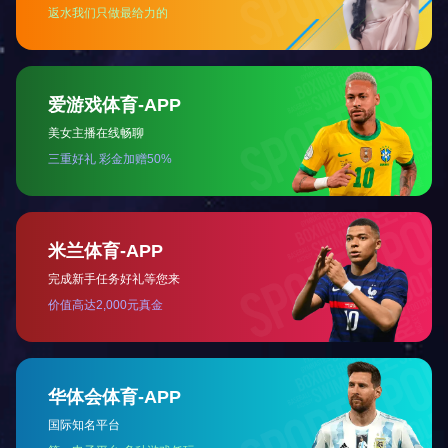
75
76
77
78
＞
全栈数字基础设施综合服务提供商
联系我们
可信云服务认证
lPv6示范网站
ICP备案
旗下品牌