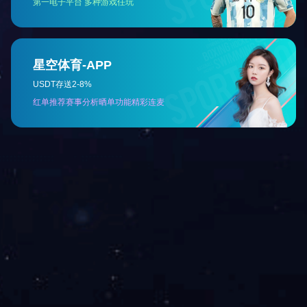
开云线上平台-开云（中国）
京津冀
长三角
华中及其他地区
中金云网
产品服务
全栈开云线上平台-开云（中国） 服务
云计算服务
智算服务
网络服务
解决方案
金融行业
大模型算力行业
车联网行业
互联网行业
大模型私有化部署
云网安全访问服务
投资者关系
信息披露
公司财报
投资者平台
股票信息
关于我们