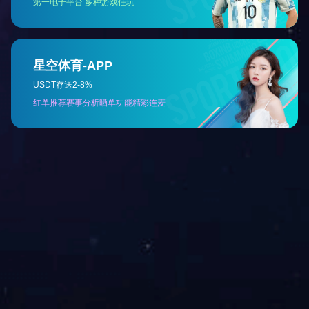
可信云服务认证
lPv6示范网站
ICP备案
旗下品牌
开云线上平台-开云（中国）
京津冀
长三角
华中及其他地区
中金云网
产品服务
全栈开云线上平台-开云（中国） 服务
云计算服务
智算服务
网络服务