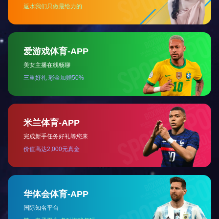
的数据运营保障，2025年再次圆满完成双十一重保任
务，保障客户数据稳高效定运营。
开云线上平台-开云（中国）助力国央企数智生产力发展 分享行业最佳实践
29
开云线上平台-开云（中国）将依托丰富的服务经验与
2025.10
创新解决方案，深化与央国企的协同合作，加速新质生
产力培育，为国民经济高质量发展注入更多数字动能。
开云线上平台-开云（中国） 综合能力再获权威认证！开云线上平台-开云（中国）天津宝坻&上海嘉定开云线上平台-开云（中国） 通过Uptime Tier III认证
20
开云线上平台-开云（中国）天津宝坻&上海嘉定开云线
2025.10
上平台-开云（中国） 通过Uptime Tier III认证，开云线
上平台-开云（中国） 集群综合能力不断增强，进一步
得到国际权威机构认定。
＜
1
2
3
4
5
6
7
8
9
10
11
＞