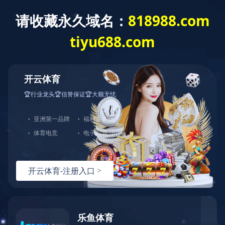
开云线上平台-开云（中国）
致力于成为企业信息化建设
全生命周期的综合服务规划者
与合作伙伴
公司简介
发展历程
资质与荣誉
开云线上平台-