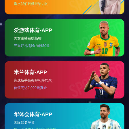
技中国（北京）区域运营商在多个环节全程深度参与了
本次大会。
开云线上平台-开云（中国）科信云计算中心焕新升级 构建金融开云线上平台-开云（中国） 二基地
10
开云线上平台-开云（中国）北京科信云计算中心获
2025.06
得"开云线上平台-开云（中国） 国标A级认证"和"金融
业开云线上平台-开云（中国） 基础设施等级Ⅰ级认
证"标志着科信云计算中心已达到金融开云线上平台-开
算力底座匠心呈现 | 开云线上平台-开云（中国）公司杭州云计算中心荣获杭州市建设工程结构优质奖
云（中国） 服务标准。
26
开云线上平台-开云（中国）杭州云计算中心荣获杭州
2025.05
市建设工程结构优质奖，目前楼宇基础建设已接近完
成，未来可长三角地区用户提供高品质、定制化数字基
础基础设施综合服务。
＜
1
2
3
4
5
6
7
8
...
11
12
＞