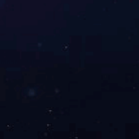
联系我们
可信云服务认证
开云线上平台-开云
产品服务
解
（中国）
全栈开云线上平台-开云
金
（中国） 服务
大
京津冀
云计算服务
行
长三角
智算服务
车
华中及其他地区
网络服务
互
中金云网
大