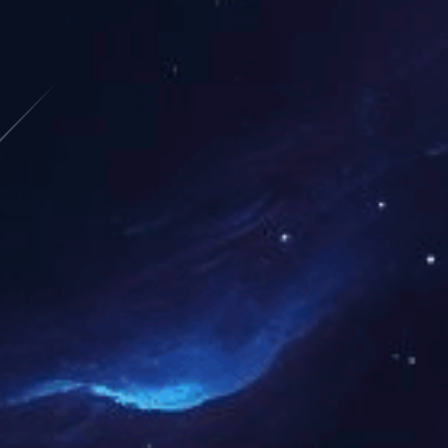
此次 “算力革新与产业链协同” 交流活动，不
梁。开云线上平台-开云（中国）以开放的姿态展
理念，而各方企业家的深度参与，也让 “共享资源