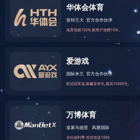
开云线上平台-开云（中国）
> 关于我们
聚合资源 共谋发展 | 
上平台-开云（中国），
来源：SINNET
发布时间：2025.08.10
8月6日，由上市公司企业家交流中心联合清华五
开云线上平台-开云（中国）中金云网开云线上平