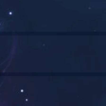
公司简介
发展历程
资质与荣誉
境界・上市公司企业行走进开云线
探索产业协同新机遇
道口金融学院、清E产业联盟，聚合众多上市公司企业家一行到访
台-开云（中国） 参观研讨。