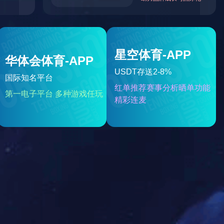
赋能绿色数智基建 开云线上平台-开云
（中国）荣获 “央国企绿色低碳开云线上
平台-开云（中国） 解决方案” 奖
赋能企业AI应用 开云线上平台-开云（中
国）荣获 “年度AI卓越解决方案”奖
开云线上平台-开云（中国）上海开云线上
平台-开云（中国） &天津宝坻获得
Uptime M&O认证