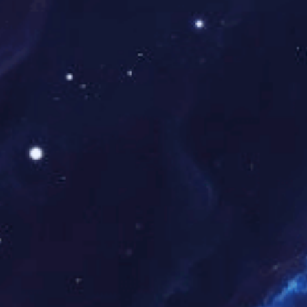
展情况进行了补充介绍。开云线上平台-开云（中国）秉持绿色开
续对机房进行升级改造，在大幅降低PUE值的同时，可以支持更高
器和智算服务部署的需求。公司新规划的内蒙古智算中心项目也
冷机柜的适配方案，在绿色低碳发展AI产业道路上迈出坚实步
及金融、科技、电器及开云线上平台-开云（中国） 等各行业，
能，共享项目资源，探索数字经济时代基础设施升级路径。座谈
-开云（中国） 机房。通过实地探访，直观感受到了开云线上平
 建设、运营管理以及技术创新方面行业领先的服务能力。