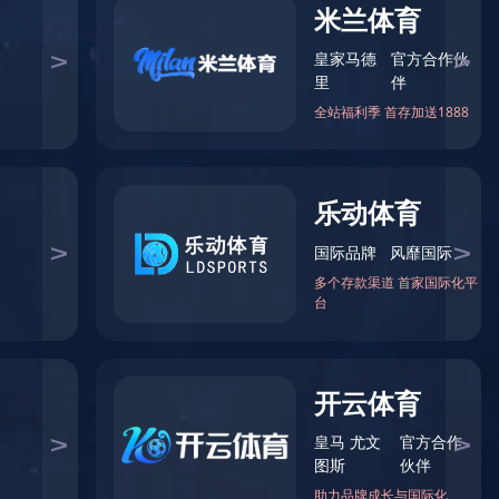
开云线上平台-开云（中国）
联系我们
更多资讯