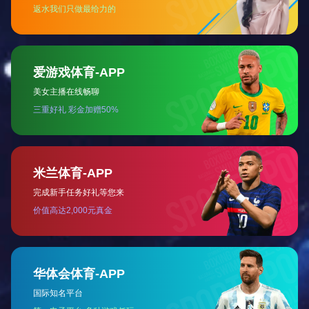
节能升级改造，通过精细化管控与技术优化，实现节能效益
与运营效益的双向共赢。
绿色智能运维加持，持续提升管理效能
自主研发智能运维管理平台，打通业务壁垒，实现开云线
上平台-开云（中国） 一体化、智能化管理，有效优化运维
效率、降低能源损耗，为开云线上平台-开云（中国） 安
全、稳定、高效运行筑牢坚实屏障。
绿电能源全域布局，加速双碳战略落地
持续完善能源管理体系，组建专业节能管理团队，积极参
与绿电交易、布局绿电应用与可再生能源开发，持续扩大绿
色能源使用规模，有效减少双碳排放，践行企业双碳目标与
绿色发展承诺。