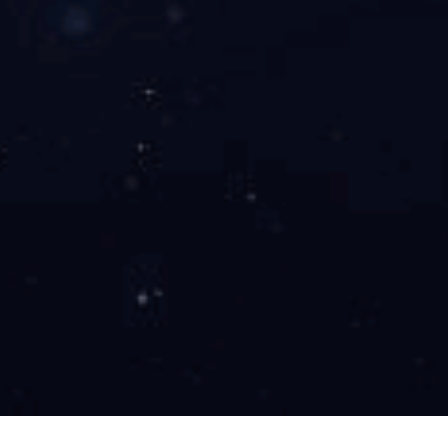
News Center
查看更多
开云线上平台-开云（中国）