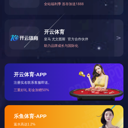
开云线上平台-开云（中国）长沙云计算中心
开云线上平台-开云（中国）新疆云计算中心
开云线上平台-开云（中国）内蒙和林格尔智算中心
开云线上平台-开云（中国）内蒙呼和浩特算力基地
Comprehensive Solution
数字基础设施综合解决方案