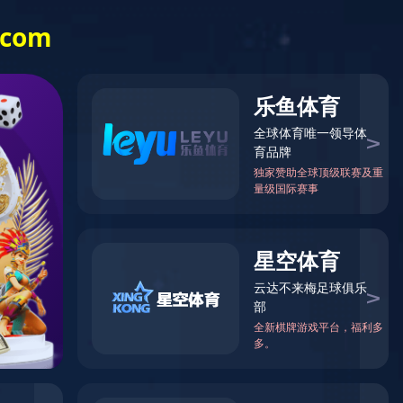
EN
ICP备案