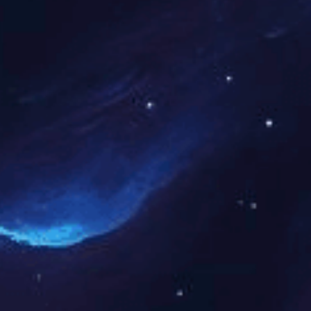
（中国） 集群，旗下机房各项设施均参
务经验和客户行业需求，为用户提供高性
经过
Uptime
行业专家的严格评审，今年
开云（中国） 和开云线上平台-开云（中
Uptime Tier III
设计认证，说明项目基础设
可为客户提供更加稳定、可靠的服务。
开云线上平台-开云（中国）上海嘉定
开云（中国）自主建设运维的大型高标准
色可持续发展的先进技术和专业领先的运
业，先后获得多项行业奖项，连续多年荣
台-开云（中国） 供应商奖项。
开云线上平台-开云（中国）天津宝坻