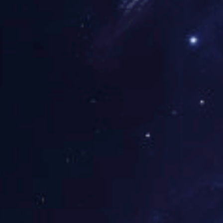
得到了高度的认可。
T3
认证是对开云线上
电源电力、冷却系统、备份资源等多方面
开云（中国） 基础设施建设和运营的高
开云线上平台-开云（中国）在京津冀