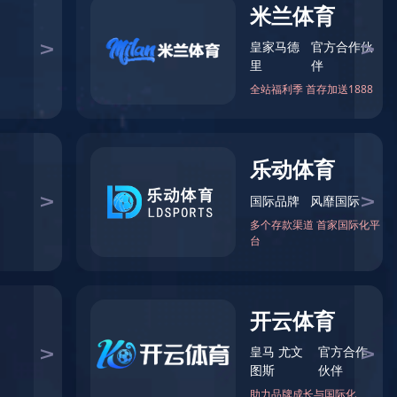
开云线上平台-开云（中国）
联系我们
更多资讯