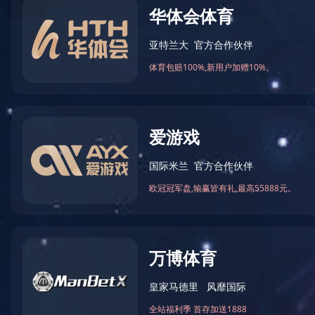
开云线上平台-开云（中国）
> 关于我们
开云线上平台-开云（中
云线上平台-开云（中国
平台-开云（中国） 通过Upti
来源：SINNET
发布时间：2025.10.20