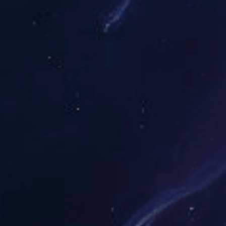
此次认证颁奖标志着开云线上平台-开
资源综合能力不断增强，进一步得到国际
平台-开云（中国） 资源为数字化转型中
期服务。
Uptime TIER
等级认证是开云线上平台