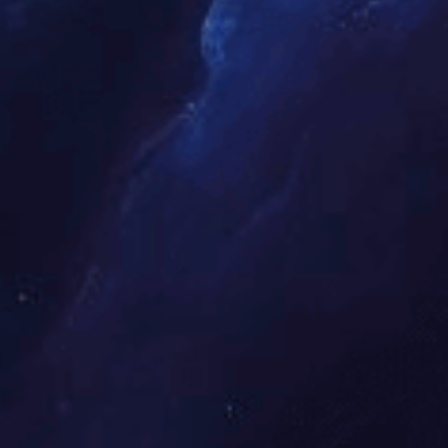
照国际和国家最高标准设计建造，同时结合自身运维服
能高定制化数字基础设施综合解决方案。
开云线上平台-开云（中国）上海嘉定开云线上平台-
国）天津宝坻开云线上平台-开云（中国） 分别通过
施系统架构设计符合国际领先标准及行业先进技术，
云计算中心位于上海市嘉定工业区，为开云线上平台-
定制化绿色开云线上平台-开云（中国） 园区。凭借绿
维服务水平，项目已成功服务国内多家大型互联网企
获华为云开云线上平台-开云（中国） 优秀开云线上平
云计算中心位于宝坻京津中关村科技城，是公司在天津