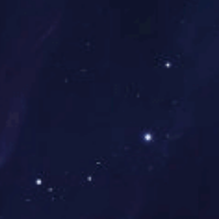
云（中国）开云线上平台-开云（中国） 集群基础设施
权威机构认定。公司持续以高标准、高品质开云线上
的各类企业提供开云线上平台-开云（中国） 全生命周
-开云（中国） 业界最知名、权威的认证，在全球范围