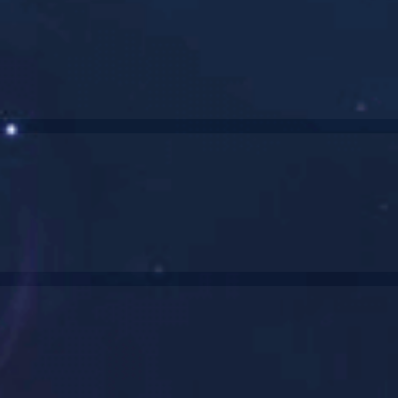
公司简介
发展历程
资质与荣誉
国） 综合能力再获权威认证！开
）天津宝坻&上海嘉定开云线上
me Tier III认证