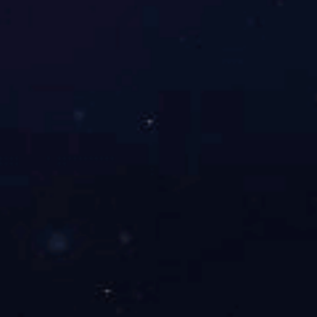
ICP备案
旗下品牌
开云线上平台-开云（中国）
京津冀
长三角
华中及其他地区
中金云网
产品服务
全栈开云线上平台-开云（中国） 服务
云计算服务
智算服务
网络服务
解决方案
金融行业
大模型算力行业
车联网行业
互联网行业