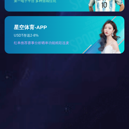
更多资讯
赋能绿色数智基建 开云线上平台-开云（中国）荣获 “央国
企绿色低碳开云线上平台-开云（中国） 解决方案” 奖