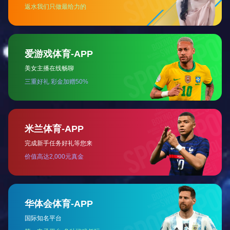
全栈绿色数据基础设施综合服务助力企业数字化转型
和升级。
全栈开云线上平台-开云（中国） 定制化服务
基于自有资金、自有土地和多年开云线上平台-开云
（中国） 建设运维经验，通过高可用、高可靠的绿
色数据基础设施面向行业用户提供从前期规划设计到
后期运维管理的开云线上平台-开云（中国） 全生命
周期高定制化服务。
敏捷的高质量交付能力
开云线上平台-开云（中国）具备丰富的开云线上平
台-开云（中国） 设计建设经验，项目采用标准化、