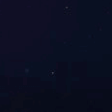
更多资讯
开云线上平台-开云（中国）获评中国通信协会2026算力基