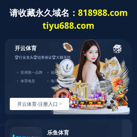
开云线上平台-开云（中国）
致力于成为企业信息化建设
全生命周期的综合服务规划者
与合作伙伴
公司简介
发展历程
资质与荣誉
开云线上平台-