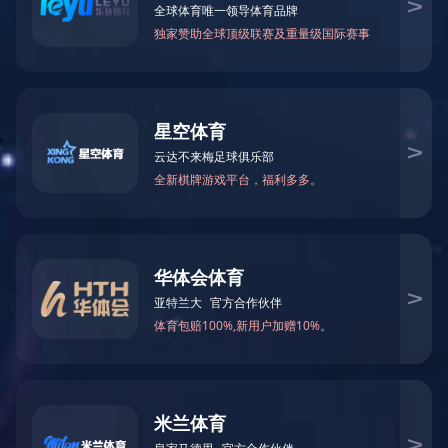
开云线上平台-开云（中国）荣获2025年度数智
创新卓越解决方案奖
来源：SINNET
发布时间：2025.11.18
2025年11月16日，以“智联・聚势・领航”为主题的
2025京津冀CIO数智创新大会在北京成功举办。会议
聚焦AI技术应用、区域协作及数智化转型等行业关注
话题，为推动京津冀数字经济协同发展注入新活力。
开云线上平台-开云（中国）作为数智时代国内领先
的开云线上平台-开云（中国） 服务提供商，受邀参
加此次大会，在会议现场向众多嘉宾介绍了开云线上
平台-开云（中国）全栈数字基础设施综合服务。