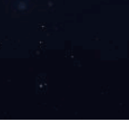
础设施高质量发展案例
赋能绿色数智基建 开云线上平台-开云（中国）荣获 “央国
企绿色低碳开云线上平台-开云（中国） 解决方案” 奖
赋能企业AI应用 开云线上平台-开云（中国）荣获 “年度AI
卓越解决方案”奖
全栈数字基础设施综合服务提供商
联系我们