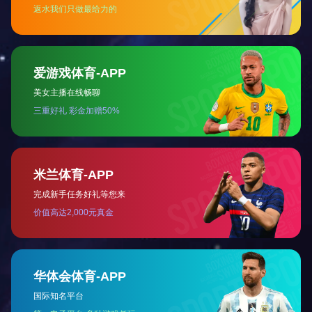
台-开云（中国） 技术创新、绿色节能领域不断探索，
践行绿色低碳理念，全力打造绿色新型信息基础设施
全力打造绿色多云生态 开云线上平台-开云（中国）当选中关村云计算产业联盟理事会成员
29
2021年9月，云计算发展高峰论坛暨中关村云计算产业
2021.09
联盟换届大会在北京顺利举行，开云线上平台-开云
（中国）当选为新一届中关村云计算产业联盟理事会单
位并共同举行了“云融计划•倡议联合体发布仪式”。
开云线上平台-开云（中国）持续完善亚马逊云科技运营体系 打造企业专属数字化方案
21
全球领先的云计算服务提供商亚马逊云科技2021中国峰
2021.07
会上海站在上海世博中心盛大举行。
＜
1
2
...
4
5
6
7
8
9
10
11
12
＞