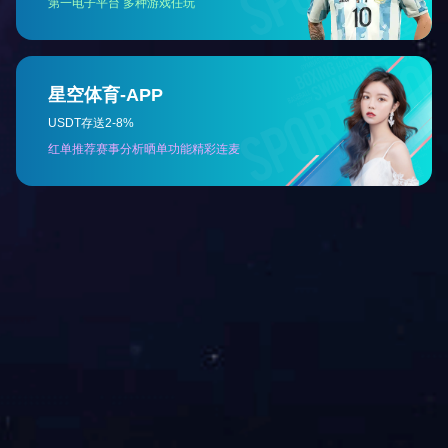
可信云服务认证
lPv6示范网站
ICP备案
旗下品牌
开云线上平台-开云（中国）
京津冀
长三角
华中及其他地区
中金云网
产品服务
全栈开云线上平台-开云（中国） 服务
云计算服务
智算服务
网络服务