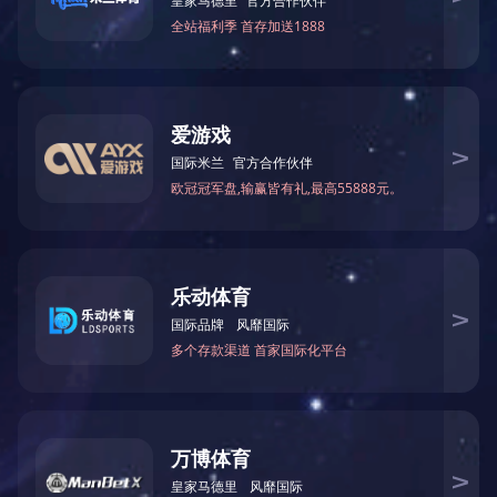
携手并进 共赢共享 开云线上平台-开云（中国）与华为达成战略合作
22
开云线上平台-开云（中国）与华为签订战略合作协
2022.06
议，双方未来将在低碳开云线上平台-开云（中国） 、
算力基础设施和云计算创新业务等多个领域探索业务合
作发展新模式，展开全面合作。
品质彰显实力 开云线上平台-开云（中国）荣获中国第三方开云线上平台-开云（中国） 运营商十强
08
中国信息通信研究院颁布“2022年度中国第三方开云线
2022.04
上平台-开云（中国） 运营商十强”，开云线上平台-开
云（中国）荣登榜单，总体规模排名行业第四。
中国工商银行与全国工商联成功举办服务民营企业科技创新启动会 开云线上平台-开云（中国）与中国工商银行北京分行签署战略合作框架协议
21
开云线上平台-开云（中国）与中国工商银行北京分行
2022.02
签署战略合作框架协议。未来双方将着眼于长期利益，
共同推进科技与金融的深度合作，实现银企互利互惠、
共赢共荣。
开云线上平台-开云（中国）长沙云计算中心和开云线上平台-开云（中国）宝坻云计算中心相继开工 全国开云线上平台-开云（中国） 资源进一步完善