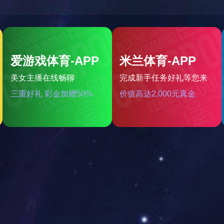
计算平台和基础设施网络通过国家信息系统等级保护三级测评。
上海开云线上平台-开云（中国） 获得Uptime Inst
线上平台-开云（中国） 获得Uptime InstituteT4标准认证开云
er总裁Lars Schedin一行拜访开云线上平台-开云（中