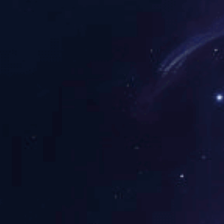
07
近日，国际领先的绿色开云线上平台-
2017.09
云线上平台-开云（中国）主要
23
开云线上平台-开云（
8月22日，由证券时报、中国
2017.08
云线上平台-开云（中国） 荣
04
开云线上平台-开云（
8月3日，中国互联网协会、工业
2017.08
单。腾讯、阿里巴巴、百度等网