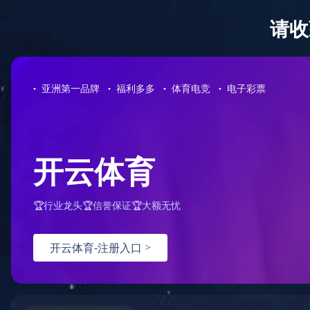
开云线上平台-开云（中国）
股票代码
300383.SZ
开云线上平台-开
致力于成为企业信
全生命周期的综合