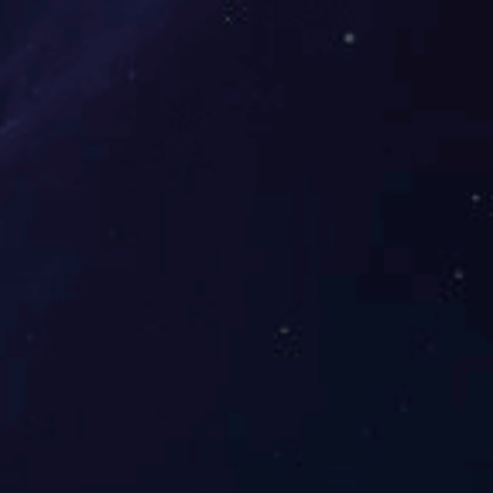
国）（上海）信息服务有限公司（以下简称开云线上平台-开云（中国））
势互补，合作双赢的原则，未来将在开云线上平台-开云（中国） 建设及开
中国）房山绿色云计算基地正式封顶
线上平台-开云（中国）房山绿色云产业基地主体结构正式封顶。北京中关村
、施工、监理单位一起共同出席并见证了这一重要时刻。
...
4
5
6
7
8
9
10