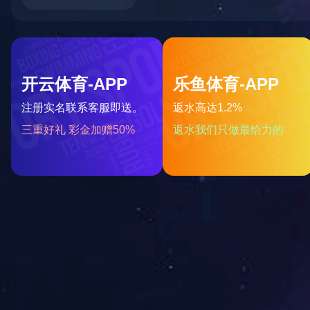
18
开云线上平台-开云（中国）云
2017.12
27
开云线上平台-开云（中国）
开云线上平台-开云（中国）上海开云
2017.09
Uptime InstituteT4标准认证
瑞典EcoDataCent