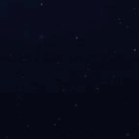
lPv6示范网站
ICP备案
决方案
投资者
关于我们
关系
融行业
公司简介
模型算力
发展历程
信息披露
业
资质与荣誉
公司财报
联网行业
开云线上平台-开云
投资者平
联网行业
（中国）
台
模型私有
联系我们
股票信息
部署
网安全访
服务