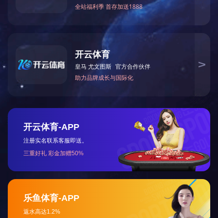
可信云服务认证
lPv6示范网站
ICP备案
旗下品牌
开云线上平台-开云（中国）
京津冀
长三角
华中及其他地区
中金云网
产品服务
全栈开云线上平台-开云（中国） 服务
云计算服务
智算服务
网络服务