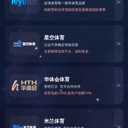
职位名称
工作地点
销售管培生
北京
销售管培生
职位类别：销售
工作地点：北京
发布时间：1970-01-01
岗位职责：
1、负责客户信息沟通、传达,并制定解决方案；
2、负责开发客户,根据客户要求提供及时的服务；
3、负责客户反馈信息传递,跟踪并反馈问题处理过程；
4、负责收集产品市场信息,制定并完善产品销售策略。