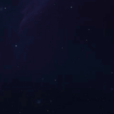
联系我们
可信云服务认证
开云线上平台-开云
产品服务
解
（中国）
全栈开云线上平台-开云
金
（中国） 服务
大
京津冀
云计算服务
行
长三角
智算服务
车
华中及其他地区
网络服务
互
中金云网
大
化