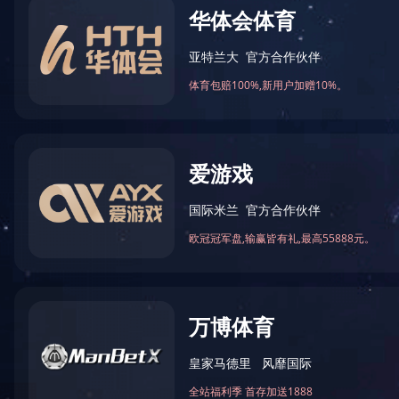
2024年半年度报告