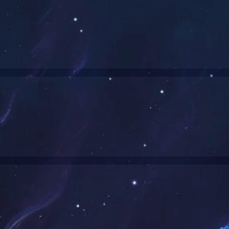
2024.08.30
2024.04.25
2024.03.30
2024.03.30
2024.03.30
2024.03.30