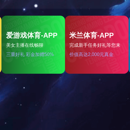
2024.03.30
2024.03.30
2
3
4
5
6
7
8
...
77
全栈数字基础设施综合服务提供