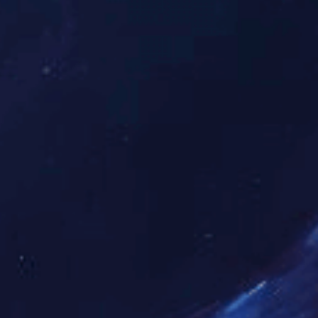
确的APP信息，服务内容请根据APP实际情况进行勾