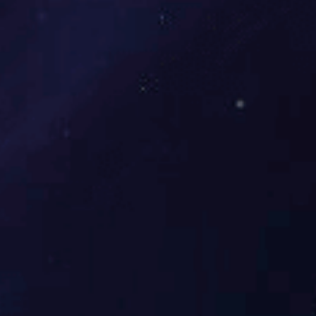
点击
新增网站
进行新增网站操作，根据实际情况选择是否
本地有主体信息，页面会自动显示部分信息）