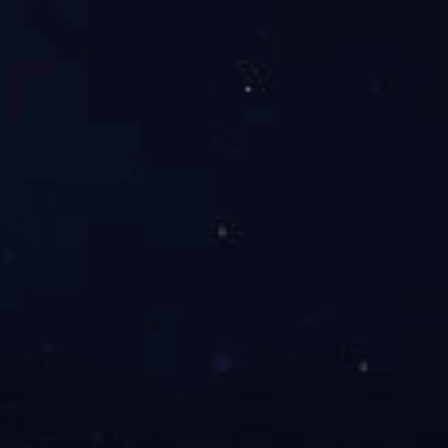
的网站信息，IP 地址填写时请注意IP 地址的准确性