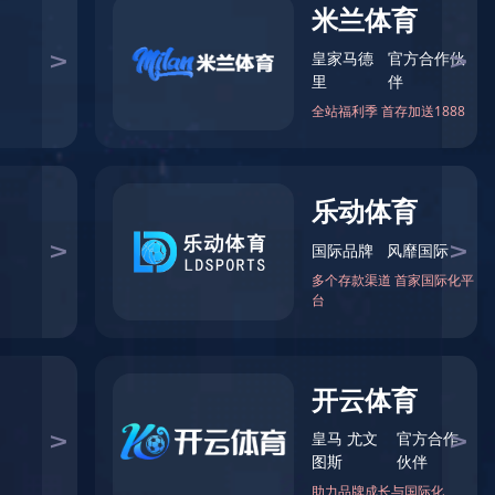
进入“主体备案管理”页面，如下图所示：