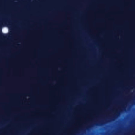
请您根据 APP 运行平台上的包信息对“APP 包名、签名 M
关于 APP 特征信息中的 MD5 值：APP 特征信息中的 M
APP，请填写证书的 MD5 值 (以16进制形式填写)。苹果版 
写)。
在“提交核验单”页面最后，点击
上传提交审核