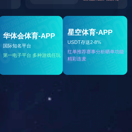
息，点击下一步：