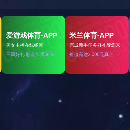
点击
新增备案
进入主体信息填报页面，输入准确的主体信