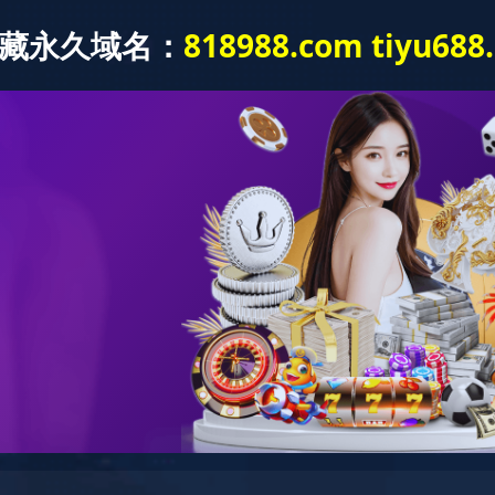
云（中国）
产品服务
解决方案
投资者关系
关于我们
（中国） 和云计算服务