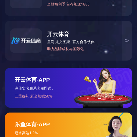
内，到所在地的省、自治区、直辖市人民政府公安机关指
定的受理机关办理备案手续。
请登录公安机关互联网站安全管理服务平
台：//beian.mps.gov.cn/办理公安备案手续。并将备案成功获
得的公网安备案号悬挂于网站开云线上平台-开云（中国）
底部，并添加公安机关互联网站安全管理服务平台超链
接：//beian.mps.gov.cn
公安备案操作流程及常见问题，请在平台【下载中心】下
载查看。如有公安备案相关问题，请您登录平台查询备案
须知或与属地公安机关（主要办公地所在公安分局）联
络。
操作步骤