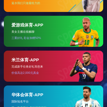
1. 进入，单击用户登录。
2.
进入公安部“互联网+政务服务”平台页面后，单击注册。
如果您已经有互联网站安全管理服务平台的账号，可以输
入用户名和密码直接登录。